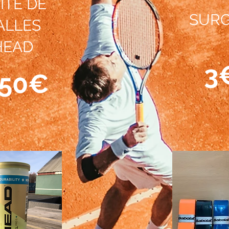
ÎTE DE
SURG
ALLES
HEAD
3
,50€