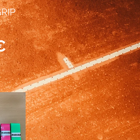
RIP
€