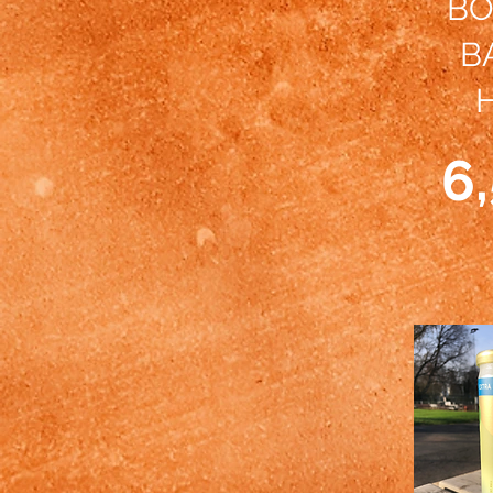
BO
B
6