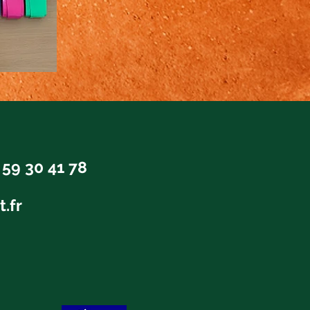
t
 59 30 41 78
t.fr