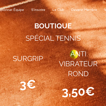
pionnat Équipe
S'inscrire
Le Club
Devenir Membre
V
BOUTIQUE
SPÉCIAL TENNIS
ANTI
SURGRIP
VIBRATEUR
ROND
3€
3,50€