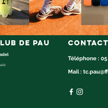
lub de pau
Contac
Padel
Téléphone : 05
alié
Mail :
tc.pau@ff