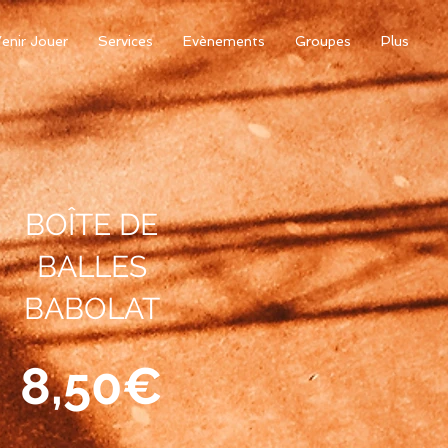
enir Jouer
Services
Evènements
Groupes
Plus
BOÎTE DE
BALLES
BABOLAT
8,50€