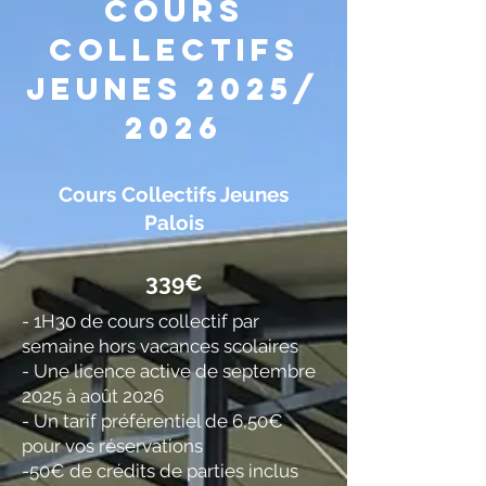
Cours
collectifs
jeunes 2025/
2026
Cours Collectifs Jeunes
Palois
​339€
- 1H30 de cours collectif par
semaine hors vacances scolaires
- Une licence active de septembre
2025 à août 2026
- Un tarif préférentiel de 6,50€
pour vos réservations
-50€ de crédits de parties inclus