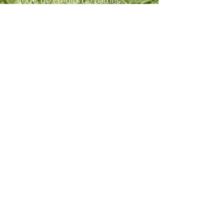
-100€ de crédits de parties
inclus
tennis club de pau
Club de Tennis et Padel
454 Boulevard du Cami Salié
64000, PAU
Contact
Téléphone :
05 59 30 41 78
Mail :
tc.pau@fft.fr