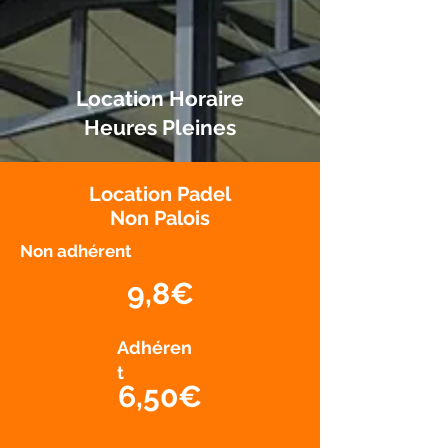
Location Horaire
Heures Pleines
Location Padel
Non Palois
Non adhérent
9,8€
Adhéren
t
6,50€