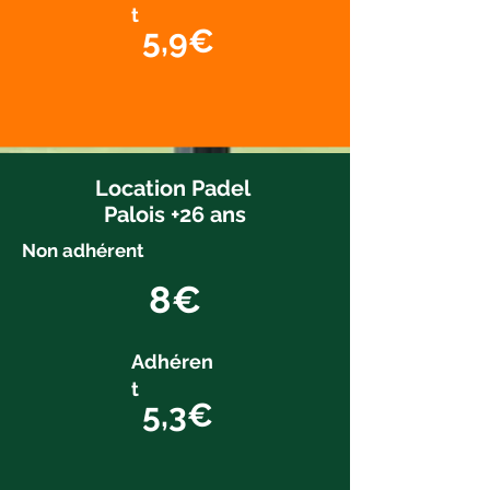
t
5,9€
Location Padel
Palois +26 ans
Non adhérent
8€
Adhéren
t
5,3€