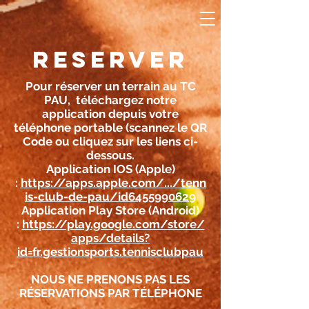
RESERVER
Pour réserver un terrain au TC
PAU, téléchargez notre
application depuis votre
téléphone portable (scannez le QR
Code ou cliquez sur les liens ci-
dessous.
Application IOS (Apple)
:
https://apps.apple.com/.../tenn
is-club-de-pau/id6455990629
Application Play Store (Android)
:
https://play.google.com/store/
apps/details?
id=fr.gestionsports.tennisclubpau
NOUS NE PRENONS PAS LES
RÉSERVATIONS PAR TÉLÉPHONE