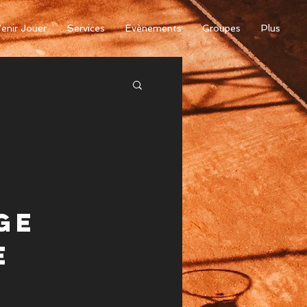
enir Jouer
Services
Evènements
Groupes
Plus
ge
e