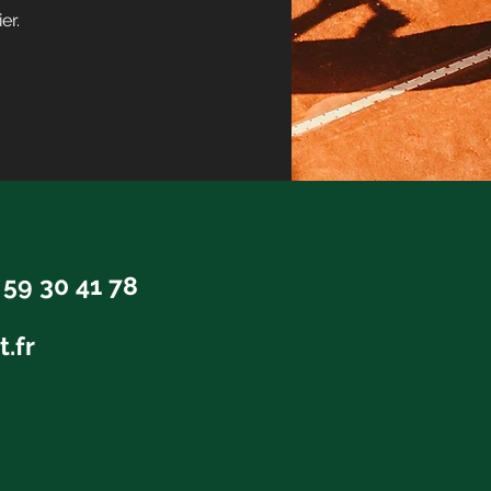
er.
t
 59 30 41 78
t.fr