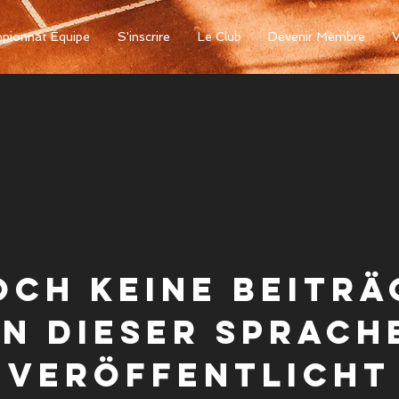
pionnat Équipe
S'inscrire
Le Club
Devenir Membre
V
och keine Beiträ
in dieser Sprach
veröffentlicht